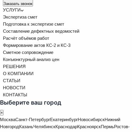
Заказать звонок
УСЛУГИ
Экспертиза смет
Подготовка к экспертизе смет
Составление дефектных ведомостей
Расчёт объёмов работ
Формирование актов КС-2 и КС-3
Сметное сопровождение
Конъюнктурный анализ цен
РЕШЕНИЯ
О КОМПАНИИ
СТАТЬИ
НОВОСТИ
КОНТАКТЫ
Выберите ваш город
×
Москва
Санкт-Петербург
Екатеринбург
Новосибирск
Нижний
Новгород
Казань
Челябинск
Краснодар
Красноярск
Пермь
Ростов-