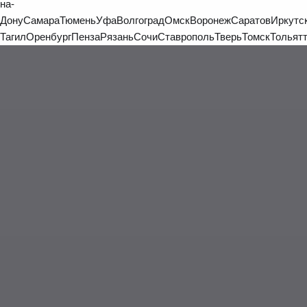
на-
Дону
Самара
Тюмень
Уфа
Волгоград
Омск
Воронеж
Саратов
Иркутс
Тагил
Оренбург
Пенза
Рязань
Сочи
Ставрополь
Тверь
Томск
Тольят