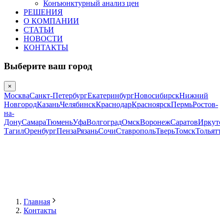
Конъюнктурный анализ цен
РЕШЕНИЯ
О КОМПАНИИ
СТАТЬИ
НОВОСТИ
КОНТАКТЫ
Выберите ваш город
×
Москва
Санкт-Петербург
Екатеринбург
Новосибирск
Нижний
Новгород
Казань
Челябинск
Краснодар
Красноярск
Пермь
Ростов-
на-
Дону
Самара
Тюмень
Уфа
Волгоград
Омск
Воронеж
Саратов
Иркут
Тагил
Оренбург
Пенза
Рязань
Сочи
Ставрополь
Тверь
Томск
Тольят
Главная
Контакты